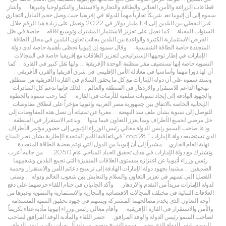
قطاعات الزراعة والأمن الغذائي والطاقة والتجارة والاستثمار والتكنولوجيا وغيرها. وأشار
سموه إلى أن إثيوبيا تعد شريكاً تجارياً مهماً للدولة في إفريقيا حيث وصل حجم التبادل التجاري
غير النفطي بين البلدين إلى 1.4 مليار دولار في 2022 ونعمل على زيادة هذا الرقم خلال
السنوات المقبلة .. كما نعمل على تعزيز الاستثمار المشترك وتوسيع آفاقه .. خاصة في ظل
الفرص الاستثمارية الكثيرة والواعدة بين البلدين بجانب تعاون البلدين في مجال الطاقة
المتجددة خاصة الطاقة الشمسية. وقال سموه إن إثيوبيا تحظى بأهمية خاصة لدى دولة
الإمارات في إطار توجهها الإستراتيجي لتعزيز العلاقات مع إفريقيا خاصة في المجالات
التنموية خاصة إنها تستضيف مقر منظمة الوحدة الإفريقية .. ولها ثقل كبير في القارة .. كما
أن لها دورا مهما وأساسيا في معادلة الأمن الإقليمي في شرق أفريقيا والقرن الأفريقي .
وشدد سموه على أن دولة الإمارات مع كل ما يحقق السلام في القارة الأفريقية من منطلق
نهجها الداعم للاستقرار والازدهار في المنطقة والعالم .. لذلك فإنها تدعم كل المبادرات
والجهود الهادفة إلى إيجاد تسويات سلمية للأزمات في القارة. كما رحب سموه بالخطوة
الإيجابية الخاصة بالاتفاق بين جمهورية مصر العربية وإثيوبيا مؤخراً على انطلاق مفاوضات
للتوصل إلى تسوية بشأن ملف سد النهضة .. معربا عن تمنياته أن تصل هذه المفاوضات إلى
حل مرضي لجميع الأطراف وبما يعزز التعاون فيما بينها .. ويدعم الاستقرار في المنطقة.
ودعا صاحب السمو رئيس الدولة معالي رئيس الوزراء الإثيوبي إلى حضور مؤتمر الأطراف
في اتفاقية الأمم المتحدة الإطارية بشأن تغير المناخ “cop28 ” الذي تستضيفه دولة الإمارات
نهاية العام الجاري .. مشيراً إلى أن إثيوبيا من الدول التي تهتم بقضية الطاقة المتجددة ..
وتشترك مع دولة الإمارات في هدف تحقيق الحياد المناخي عام 2050. من جانبه أعرب
رئيس وزراء أثيوبيا عن اعتزازه بمستوى العلاقات المتميزة التي تجمع البلدين وشعبيهما
الصديقين .. مشيدا بجهود دولة الإمارات الهادفة إلى ترسيخ دعائم الأمن والاستقرار وخدمة
القضايا التي تسهم في تعزيز التعاون والسلام والتعايش بين شعوب العالم ودوله .. وتمنى
لدولة الإمارات مزيداً من التقدم والازدهار. وأكد الجانبان في ختام اللقاء حرصهما على دفع
العلاقات الثنائية في مختلف المجالات الاقتصادية والتجارية والاستثمارية والتنموية وغيرها من
أوجه التعاون الذي يخدم مصالحهما المشتركة ويسهم في جهود تحقيق التنمية المستدامة
والأمن والاستقرار في القارة الإفريقية. وأقام معالي رئيس وزراء إثيوبيا مأدبة غداء تكريماً
لصاحب السمو رئيس الدولة والوفد المرافق. حضر اللقاء والمأدبة الوفد المرافق لصاحب
السمو رئيس الدولة الذي يضم .. سمو الشيخ منصور بن زايد آل نهيان، نائب رئيس الدولة،