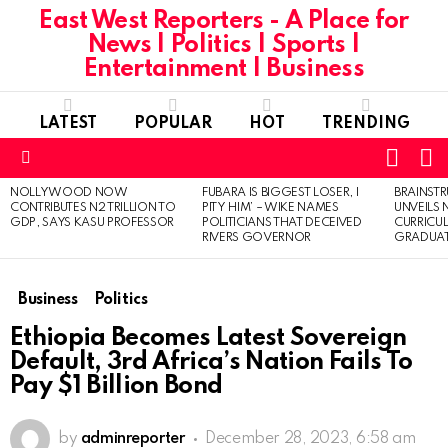
East West Reporters - A Place for
News | Politics | Sports |
Entertainment | Business
LATEST
POPULAR
HOT
TRENDING
L
SWITC
SKIN
Menu
NOLLYWOOD NOW
FUBARA IS BIGGEST LOSER, I
BRAINST
LATEST
CONTRIBUTES N2 TRILLION TO
PITY HIM’ – WIKE NAMES
UNVEILS
STORIES
GDP, SAYS KASU PROFESSOR
POLITICIANS THAT DECEIVED
CURRICU
RIVERS GOVERNOR
GRADUA
Business
Politics
Ethiopia Becomes Latest Sovereign
Default, 3rd Africa’s Nation Fails To
Pay $1 Billion Bond
by
adminreporter
December 28, 2023, 6:58 am