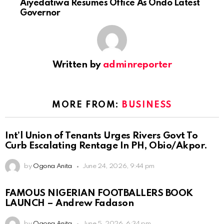
Aiyedatiwa Resumes Office As Ondo Latest
Governor
Written by
adminreporter
MORE FROM:
BUSINESS
Int’l Union of Tenants Urges Rivers Govt To
Curb Escalating Rentage In PH, Obio/Akpor.
by
Ogona Anita
June 24, 2026, 9:44 pm
FAMOUS NIGERIAN FOOTBALLERS BOOK
LAUNCH – Andrew Fadason
by
Ogona Anita
June 5, 2026, 6:34 pm