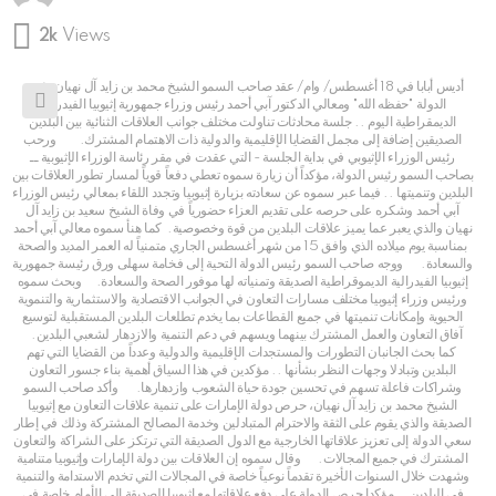
2k
Views
أديس أبابا في 18 أغسطس/ وام/ عقد صاحب السمو الشيخ محمد بن زايد آل نهيان رئيس
الدولة "حفظه الله" ومعالي الدكتور آبي أحمد رئيس وزراء جمهورية إثيوبيا الفيدرالية
الديمقراطية اليوم .. جلسة محادثات تناولت مختلف جوانب العلاقات الثنائية بين البلدين
الصديقين إضافة إلى مجمل القضايا الإقليمية والدولية ذات الاهتمام المشترك. ورحب
رئيس الوزراء الإثيوبي في بداية الجلسة - التي عقدت في مقر رئاسة الوزراء الإثيوبية ــ
بصاحب السمو رئيس الدولة، مؤكداً أن زيارة سموه تعطي دفعاً قوياً لمسار تطور العلاقات بين
البلدين وتنميتها .. فيما عبر سموه عن سعادته بزيارة إثيوبيا وتجدد اللقاء بمعالي رئيس الوزراء
آبي أحمد وشكره على حرصه على تقديم العزاء حضورياً في وفاة الشيخ سعيد بن زايد آل
نهيان والذي يعبر عما يميز علاقات البلدين من قوة وخصوصية. كما هنأ سموه معالي آبي أحمد
بمناسبة يوم ميلاده الذي وافق 15 من شهر أغسطس الجاري متمنياً له العمر المديد والصحة
والسعادة. ووجه صاحب السمو رئيس الدولة التحية إلى فخامة سهلى ورق رئيسة جمهورية
إثيوبيا الفيدرالية الديموقراطية الصديقة وتمنياته لها موفور الصحة والسعادة. وبحث سموه
ورئيس وزراء إثيوبيا مختلف مسارات التعاون في الجوانب الاقتصادية والاستثمارية والتنموية
الحيوية وإمكانات تنميتها في جميع القطاعات بما يخدم تطلعات البلدين المستقبلية لتوسيع
آفاق التعاون والعمل المشترك بينهما ويسهم في دعم التنمية والازدهار لشعبي البلدين.
كما بحث الجانبان التطورات والمستجدات الإقليمية والدولية وعدداً من القضايا التي تهم
البلدين وتبادلا وجهات النظر بشأنها .. مؤكدين في هذا السياق أهمية بناء جسور التعاون
وشراكات فاعلة تسهم في تحسين جودة حياة الشعوب وازدهارها. وأكد صاحب السمو
الشيخ محمد بن زايد آل نهيان، حرص دولة الإمارات على تنمية علاقات التعاون مع إثيوبيا
الصديقة والذي يقوم على الثقة والاحترام المتبادلين وخدمة المصالح المشتركة وذلك في إطار
سعي الدولة إلى تعزيز علاقاتها الخارجية مع الدول الصديقة التي ترتكز على الشراكة والتعاون
المشترك في جميع المجالات. وقال سموه إن العلاقات بين دولة الإمارات وإثيوبيا متنامية
وشهدت خلال السنوات الأخيرة تقدماً نوعياً خاصة في المجالات التي تخدم الاستدامة والتنمية
في البلدين .. مؤكدا حرص الدولة على دفع علاقاتها مع إثيوبيا الصديقة إلى الأمام خاصة في