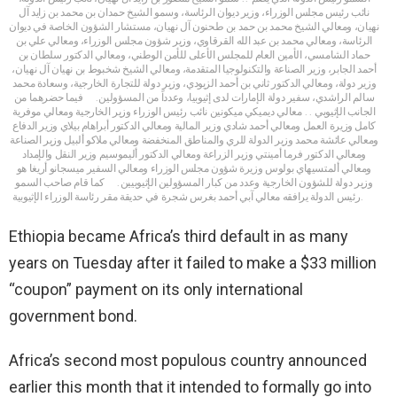
نائب رئيس مجلس الوزراء، وزير ديوان الرئاسة، وسمو الشيخ حمدان بن محمد بن زايد آل
نهيان، ومعالي الشيخ محمد بن حمد بن طحنون آل نهيان، مستشار الشؤون الخاصة في ديوان
الرئاسة، ومعالي محمد بن عبد الله القرقاوي، وزير شؤون مجلس الوزراء، ومعالي علي بن
حماد الشامسي، الأمين العام للمجلس الأعلى للأمن الوطني، ومعالي الدكتور سلطان بن
أحمد الجابر، وزير الصناعة والتكنولوجيا المتقدمة، ومعالي الشيخ شخبوط بن نهيان آل نهيان،
وزير دولة، ومعالي الدكتور ثاني بن أحمد الزيودي، وزير دولة للتجارة الخارجية، وسعادة محمد
سالم الراشدي، سفير دولة الإمارات لدى إثيوبيا، وعدداً من المسؤولين. فيما حضرهما من
الجانب الإثيوبي .. معالي ديميكي ميكونين نائب رئيس الوزراء وزير الخارجية ومعالي موفرية
كامل وزيرة العمل ومعالي أحمد شادي وزير المالية ومعالي الدكتور أبراهام بيلاي وزير الدفاع
ومعالي عائشة محمد وزير الدولة للري والمناطق المنخفضة ومعالي ملاكو ألبيل وزير الصناعة
ومعالي الدكتور فرما أمينتي وزير الزراعة ومعالي الدكتور أليموسيم وزير النقل والإمداد
ومعالي ألمتسيهاي بولوس وزيرة شؤون مجلس الوزراء ومعالي السفير ميسجانو أريغا هو
وزير دولة للشؤون الخارجية وعدد من كبار المسؤولين الإثيوبيين. كما قام صاحب السمو
رئيس الدولة يرافقه معالي آبي أحمد بغرس شجرة في حديقة مقر رئاسة الوزراء الإثيوبية.
Ethiopia became Africa’s third default in as many
years on Tuesday after it failed to make a $33 million
“coupon” payment on its only international
government bond.
Africa’s second most populous country announced
earlier this month that it intended to formally go into