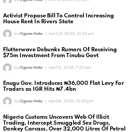
Activist Propose Bill To Control Increasing
House Rent In Rivers State
by
Ogona Anita
April 23, 2026, 10:22 pm
Flutterwave Debunks Rumors Of Receiving
$75m Investment From Tinubu Govt
by
Ogona Anita
April 21, 2026, 7:50 am
Enugu Gov. Introduces ₦36,000 Flat Levy For
Traders as IGR Hits ₦7.4bn
by
Ogona Anita
April 16, 2026, 10:20 pm
Nigeria Customs Uncovers Web Of Illicit
Trading, Intercept Smuggled Sex Drugs,
Donkey Carcass, Over 32,000 Litres Of Petrol